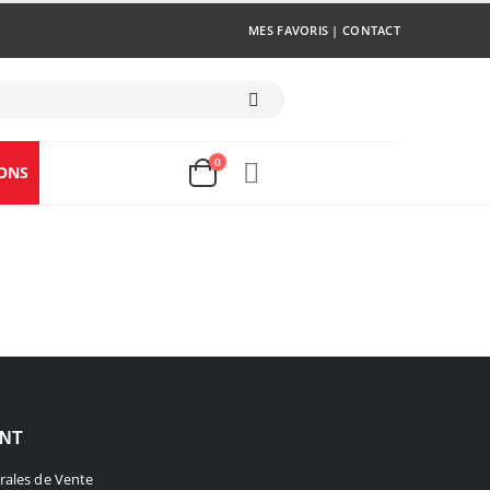
MES FAVORIS
|
CONTACT
0
ONS
ENT
rales de Vente