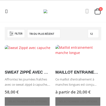
0
FILTER
SWEAT ZIPPÉ AVEC CAPUCHE
MAILLOT ENTRAINEMENT MANCHE LONGUE
Affrontez les journées fraîches
Ce maillot d’entraînement à
avec ce sweat zippé à capuche,
manches longues est conçu
conçu pour offrir confort et
pour vous offrir un confort
58,00
€
à partir de
20,00
€
praticité. Sa matière en 60 %
optimal lors de vos séances
Ce
Ce
coton et 40 % polyester assure
sportives. Sa matière en 100 %
SÉLECTIONNER LES OPTIONS
SÉLECTIONNER LES OPTIONS
produit
produit
une douceur agréable au
polyester assure une évacuation