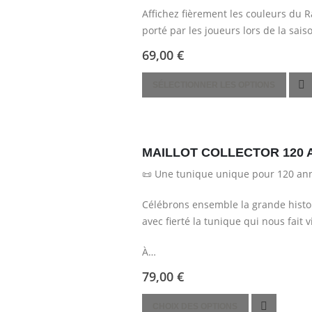
Les
du
Affichez fièrement les couleurs du R
options
produit
porté par les joueurs lors de la sai
peuvent
polyester léger…
69,00
€
être
choisies
Ce
SÉLECTIONNER LES OPTIONS
sur
produit
la
a
page
plusieurs
du
variations.
MAILLOT COLLECTOR 120 
produit
Les
📜 Une tunique unique pour 120 ann
options
peuvent
Célébrons ensemble la grande histoi
être
avec fierté la tunique qui nous fait v
choisies
sur
À…
la
79,00
€
page
du
Ce
CHOIX DES OPTIONS