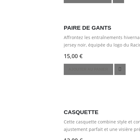
produit
produit
a
plusieurs
variations.
PAIRE DE GANTS
Les
Affrontez les entraînements hivernau
options
jersey noir, équipée du logo du Rac
peuvent
15,00
€
être
choisies
AJOUTER AU PANIER
sur
la
page
du
produit
CASQUETTE
Cette casquette combine style et con
ajustement parfait et une visière p
elle allie durabilité et élégance….