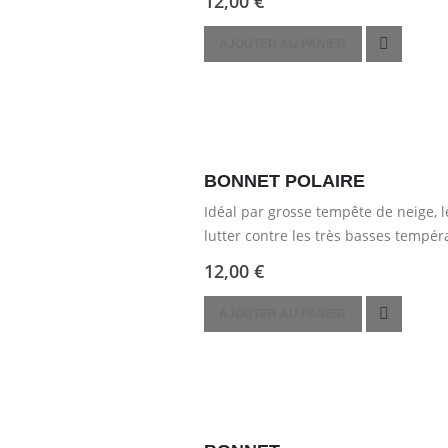
12,00
€
AJOUTER AU PANIER
BONNET POLAIRE
Idéal par grosse tempête de neige, l
lutter contre les très basses tempér
12,00
€
AJOUTER AU PANIER