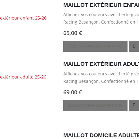
a
MAILLOT EXTÉRIEUR ENFAN
plusieurs
Affichez vos couleurs avec fierté gr
variations.
Racing Besançon. Confectionné en 100
Les
pour un confort optimal lors…
options
65,00
€
peuvent
Ce
être
SÉLECTIONNER LES OPTIONS
produit
choisies
a
sur
MAILLOT EXTÉRIEUR ADULT
plusieurs
la
Affichez vos couleurs avec fierté gr
variations.
page
Racing Besançon. Confectionné en 100
Les
du
pour un confort optimal lors…
options
produit
69,00
€
peuvent
Ce
être
SÉLECTIONNER LES OPTIONS
produit
choisies
a
sur
plusieurs
la
variations.
page
MAILLOT DOMICILE ADULTE