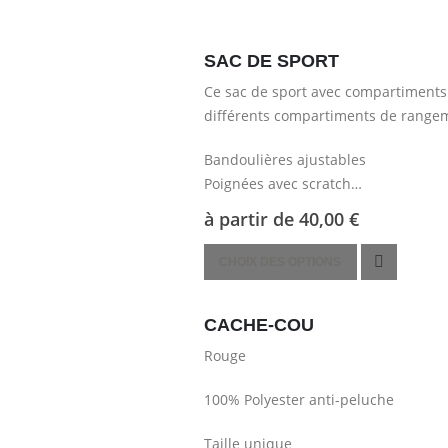
SAC DE SPORT
Ce sac de sport avec compartiments
différents compartiments de range
Bandoulières ajustables
Poignées avec scratch
Compartiment principal avec zip
à partir de
40,00
€
Poche latérale zippée
Ce
CHOIX DES OPTIONS
produit
a
CACHE-COU
plusieurs
variations.
Rouge
Les
options
100% Polyester anti-peluche
peuvent
Taille unique
être