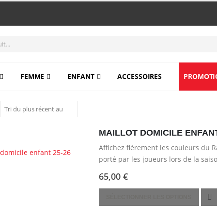
FEMME
ENFANT
ACCESSOIRES
PROMOTI
MAILLOT DOMICILE ENFANT
Affichez fièrement les couleurs du R
porté par les joueurs lors de la sai
polyester léger…
65,00
€
Ce
SÉLECTIONNER LES OPTIONS
produit