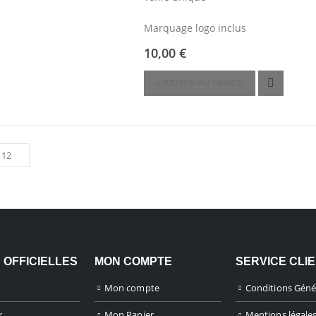
choisies
Marquage logo inclus
sur
la
10,00
€
page
du
AJOUTER AU PANIER
produit
 OFFICIELLES
MON COMPTE
SERVICE CLI
Mon compte
Conditions Géné
r
Mon Panier
Mentions légale