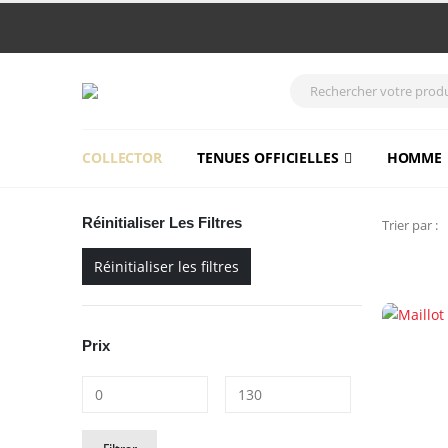
COLLECTOR
TENUES OFFICIELLES
HOMME
Réinitialiser Les Filtres
Trier par :
Réinitialiser les filtres
Prix
Prix
Prix