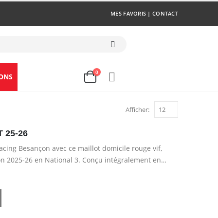
MES FAVORIS
|
CONTACT
0
ONS
Afficher:
 25-26
acing Besançon avec ce maillot domicile rouge vif,
son 2025-26 en National 3. Conçu intégralement en