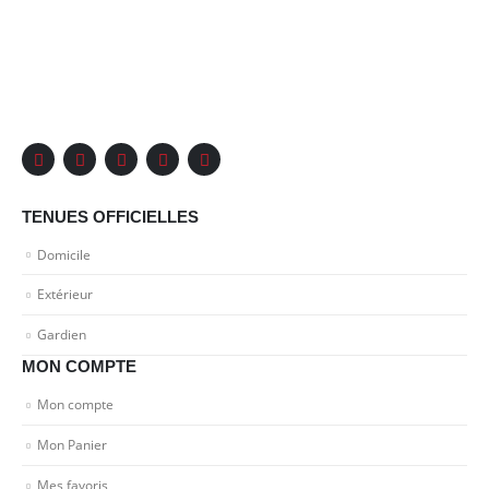
sur
sur
la
la
page
page
du
du
produit
produit
TENUES OFFICIELLES
Domicile
Extérieur
Gardien
MON COMPTE
Mon compte
Mon Panier
Mes favoris