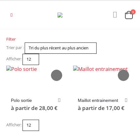
0
Filter
Trier par :
Afficher:
Ce
Ce
produit
produit
a
a
plusieurs
plusieurs
Polo sortie
Maillot entrainement
variations.
variations.
à partir de
28,00
€
à partir de
17,00
€
Les
Les
options
options
peuvent
peuvent
Afficher:
être
être
choisies
choisies