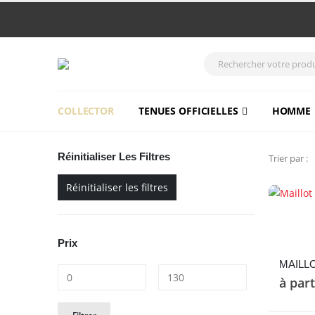
COLLECTOR
TENUES OFFICIELLES
HOMME
Réinitialiser Les Filtres
Trier par :
Réinitialiser les filtres
Ce
produit
Prix
a
plusieurs
variations
à par
Les
Prix
Prix
options