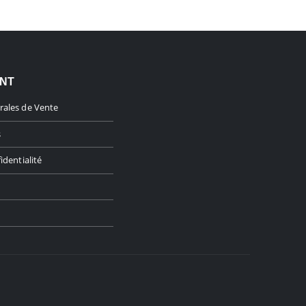
ENT
rales de Vente
s
identialité