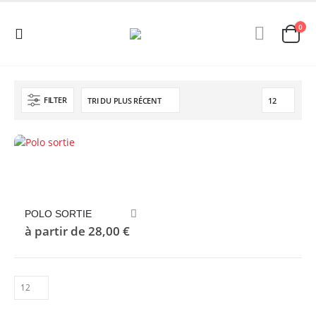
0
FILTER
Ce
produit
a
plusieurs
POLO SORTIE
variations.
à partir de
28,00
€
Les
options
peuvent
être
choisies
sur