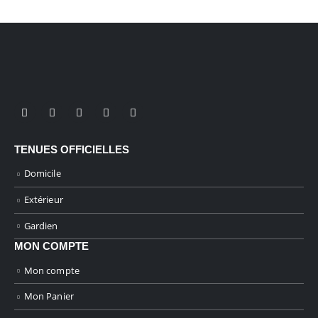
la
page
du
produit
TENUES OFFICIELLES
Domicile
Extérieur
Gardien
MON COMPTE
Mon compte
Mon Panier