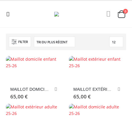
0
FILTER
Ce
Ce
produit
produit
a
a
MAILLOT DOMICILE ENFANT 25-26
MAILLOT EXTÉRIEUR ENFANT 25-26
plusieurs
plusieurs
65,00
€
65,00
€
variations.
variations.
Les
Les
options
options
peuvent
peuvent
Ce
Ce
être
être
produit
produit
choisies
choisies