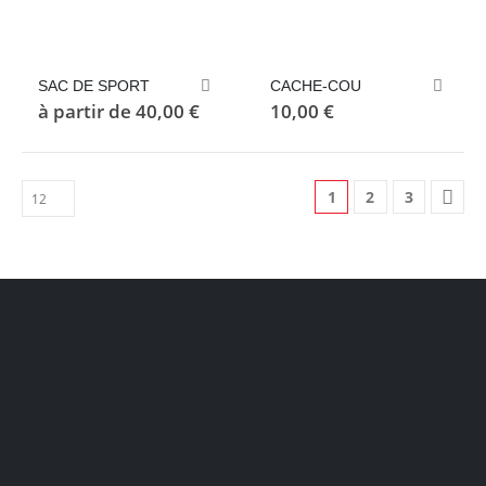
Ce
SAC DE SPORT
CACHE-COU
produit
à partir de
40,00
€
10,00
€
a
plusieurs
variations.
Les
1
2
3
options
peuvent
être
choisies
sur
la
page
du
produit