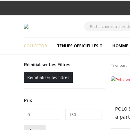
COLLECTOR
TENUES OFFICIELLES
HOMME
Réinitialiser Les Filtres
Trier par :
Réinitialiser les filtres
Ce
produit
Prix
a
plusieurs
POLO 
variations
à par
Les
Prix
Prix
options