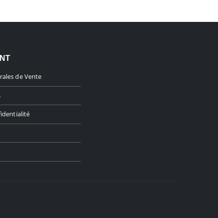
ENT
rales de Vente
s
identialité