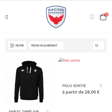
0
FILTER
Ce
produit
a
plusieurs
POLO SORTIE
variations.
à partir de
28,00
€
Les
options
peuvent
Ce
être
SWEAT ZIPPÉ AVEC CAPUCHE