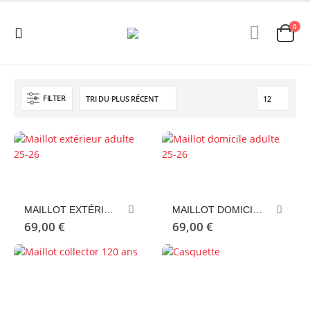
0
FILTER
Ce
Ce
produit
produit
a
a
MAILLOT EXTÉRIEUR ADULTE 25-26
MAILLOT DOMICILE ADULTE 25-26
plusieurs
plusieurs
69,00
€
69,00
€
variations.
variations.
Les
Les
options
options
Ce
peuvent
peuvent
produit
être
être
a
choisies
choisies