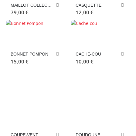
plusieurs
sur
sur
MAILLOT COLLECTOR 120 ANS
CASQUETTE
variations.
la
la
79,00
€
12,00
€
Les
page
page
options
du
du
peuvent
produit
produit
être
choisies
sur
la
BONNET POMPON
CACHE-COU
15,00
€
10,00
€
page
du
produit
Ce
Ce
COUPE-VENT
DOUDOUNE