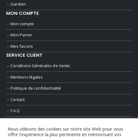
Gardien
MON COMPTE
Mon compte
Mon Panier
Mes favoris
SERVICE CLIENT
Conditions Générales de Vente
Mentions légales
Politique de confidentialité
Contact
F.A.Q
Nous utilisons des cookies sur notre site Web pour vous
offrir l'expérience la plus pertinente en mémorisant vos
© 2025 Racing Besançon - tous droits réservés - Création
Arnaud