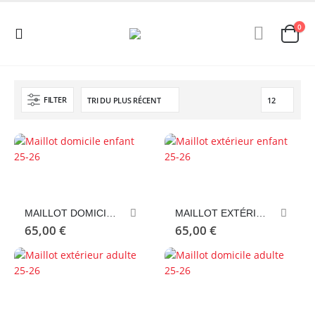
0
FILTER
Ce
Ce
produit
produit
a
a
MAILLOT DOMICILE ENFANT 25-26
MAILLOT EXTÉRIEUR ENFANT 25-26
plusieurs
plusieurs
65,00
€
65,00
€
variations.
variations.
Les
Les
options
options
peuvent
peuvent
Ce
Ce
être
être
produit
produit
choisies
choisies