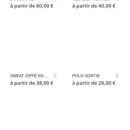
produit
produit
à partir de
80,00
€
à partir de
40,00
€
a
a
plusieurs
plusieurs
variations.
variations.
Les
Les
options
options
peuvent
peuvent
être
être
choisies
choisies
sur
sur
la
la
page
page
Ce
Ce
SWEAT ZIPPÉ ENTRAINEMENT
POLO SORTIE
du
du
produit
produit
à partir de
38,00
€
à partir de
28,00
€
produit
produit
a
a
plusieurs
plusieurs
variations.
variations.
Les
Les
options
options
peuvent
peuvent
être
être
choisies
choisies