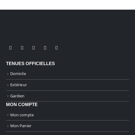
la
la
page
page
du
du
produit
produit
TENUES OFFICIELLES
Domicile
Extérieur
Gardien
MON COMPTE
Mon compte
Mon Panier