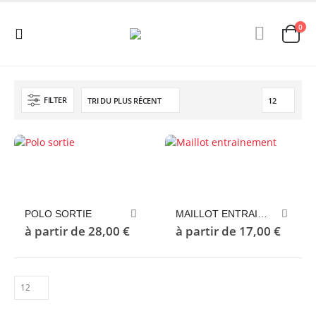
0
FILTER
Ce
Ce
produit
produit
a
a
plusieurs
plusieurs
POLO SORTIE
MAILLOT ENTRAINEMENT
variations.
variations.
à partir de
28,00
€
à partir de
17,00
€
Les
Les
options
options
peuvent
peuvent
être
être
choisies
choisies
sur
sur