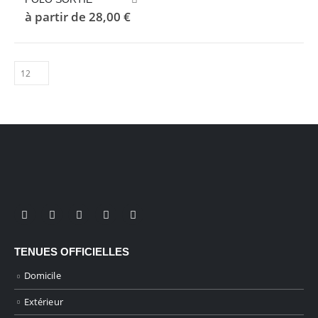
produit
choisies
à partir de
28,00
€
a
sur
plusieurs
la
variations.
page
Les
du
options
produit
peuvent
être
choisies
sur
la
page
du
produit
TENUES OFFICIELLES
Domicile
Extérieur