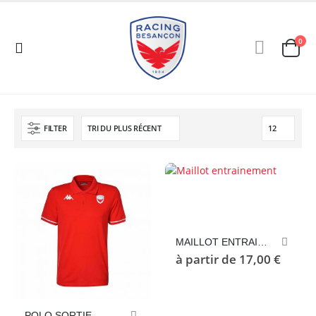
0
FILTER
Ce
produit
a
plusieurs
MAILLOT ENTRAINEMENT
variations.
à partir de
17,00
€
Les
options
peuvent
Ce
être
POLO SORTIE