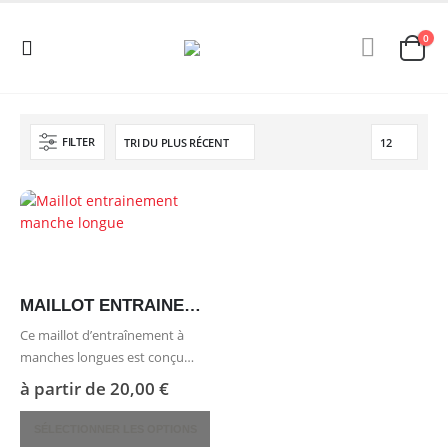
0
FILTER
MAILLOT ENTRAINEMENT MANCHE LONGUE
Ce maillot d’entraînement à
manches longues est conçu
pour vous offrir un confort
à partir de
20,00
€
optimal lors de vos séances
Ce
sportives. Sa matière en 100 %
SÉLECTIONNER LES OPTIONS
produit
polyester assure une évacuation