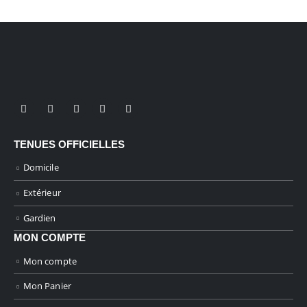
sur
la
page
du
produit
TENUES OFFICIELLES
Domicile
Extérieur
Gardien
MON COMPTE
Mon compte
Mon Panier