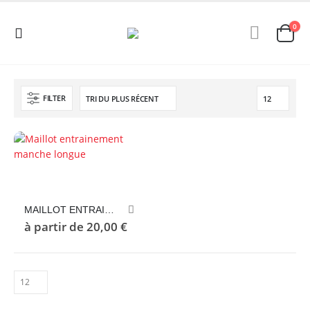
0
FILTER
Ce
produit
a
MAILLOT ENTRAINEMENT MANCHE LONGUE
plusieurs
à partir de
20,00
€
variations.
Les
options
peuvent
être
choisies