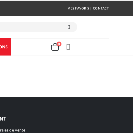
MES FAVORIS
|
CONTACT
0
ONS
ENT
rales de Vente