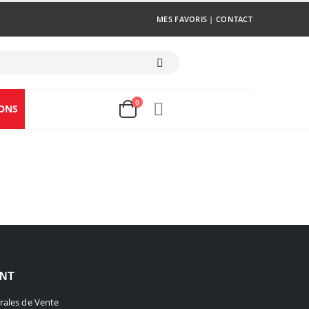
MES FAVORIS
|
CONTACT
0
ONS
ENT
rales de Vente