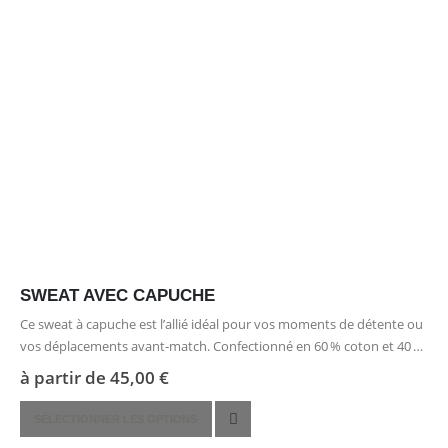
choisies
sur
la
page
du
produit
SWEAT AVEC CAPUCHE
Ce sweat à capuche est l’allié idéal pour vos moments de détente ou
vos déplacements avant-match. Confectionné en 60 % coton et 40 %
polyester, il offre une douceur agréable et une…
à partir de
45,00
€
Ce
SÉLECTIONNER LES OPTIONS
produit