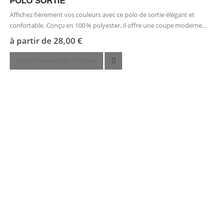
POLO SORTIE
Affichez fièrement vos couleurs avec ce polo de sortie élégant et
confortable. Conçu en 100 % polyester, il offre une coupe moderne
et une matière légère, idéale pour vos déplacements ou…
à partir de
28,00
€
Ce
SÉLECTIONNER LES OPTIONS
produit
a
plusieurs
variations.
Les
options
peuvent
être
choisies
sur
la
page
du
produit