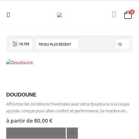
0
FILTER
DOUDOUNE
Affrontez les conditions hivernales avec cette doudoune à la coupe
ajustée, conçue pour allier confort et performance. Sa matière en
100 % nylon assure une isolation thermique efficace, tandis que
à partir de
80,00
€
son…
Ce
SÉLECTIONNER LES OPTIONS
produit