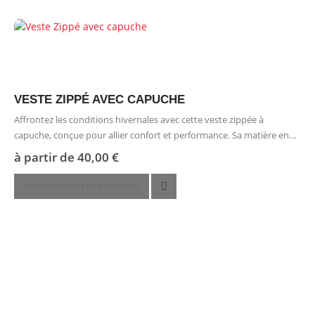
a
plusieurs
variations.
Les
options
peuvent
VESTE ZIPPÉ AVEC CAPUCHE
être
Affrontez les conditions hivernales avec cette veste zippée à
choisies
capuche, conçue pour allier confort et performance. Sa matière en
sur
100 % polyester assure une isolation thermique efficace, tandis que
la
à partir de
40,00
€
son design…
page
Ce
du
SÉLECTIONNER LES OPTIONS
produit
produit
a
plusieurs
variations.
Les
options
peuvent
être