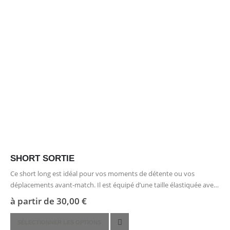
être
choisies
sur
la
page
du
produit
SHORT SORTIE
Ce short long est idéal pour vos moments de détente ou vos
déplacements avant-match. Il est équipé d’une taille élastiquée avec
cordon de serrage intérieur, de poches latérales zippées et…
à partir de
30,00
€
Ce
SÉLECTIONNER LES OPTIONS
produit